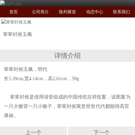
首页
公司简介
陈列展览
动态中心
联系我们
辈辈封侯玉佩
详情介绍
辈辈封侯玉佩，明代
长5.39cm,宽4.14cm，高2.61cm，59g
辈辈封侯是借用谐音组成的中国传统吉祥纹案，该图案为
一只大猴背一只小猴子，辈辈封侯寓意世世代代都能得高官
厚禄。
上一个
下一个