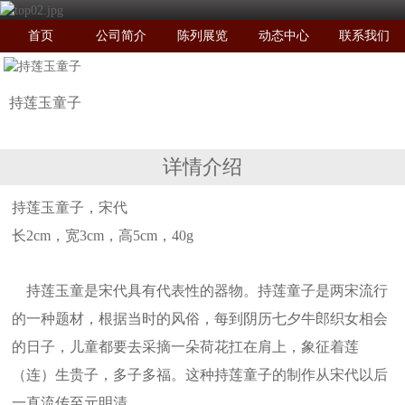
首页
公司简介
陈列展览
动态中心
联系我们
持莲玉童子
详情介绍
持莲玉童子，宋代
长2cm，宽3cm，高5cm，40g
持莲玉童是宋代具有代表性的器物。持莲童子是两宋流行
的一种题材，根据当时的风俗，每到阴历七夕牛郎织女相会
的日子，儿童都要去采摘一朵荷花扛在肩上，象征着莲
（连）生贵子，多子多福。这种持莲童子的制作从宋代以后
一直流传至元明清。