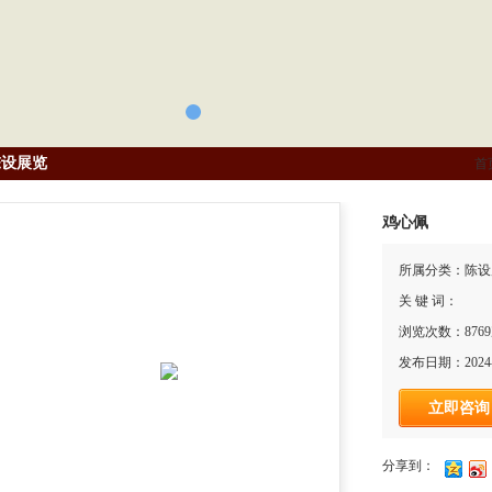
陈设展览
首
鸡心佩
所属分类：陈设
关 键 词：
浏览次数：876
发布日期：2024-
立即咨询
分享到：